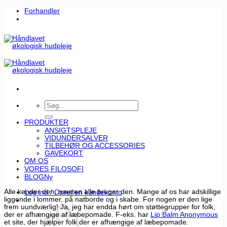
Fortsæt
Forhandler
til
indhold
Søg
efter:
PRODUKTER
ANSIGTSPLEJE
VIDUNDERSALVER
TILBEHØR OG ACCESSORIES
GAVEKORT
OM OS
VORES FILOSOFI
BLOG
Alle kender den, næsten alle bruger den. Mange af os har adskillige
Log ind / Opret en kundekonto
liggende i lommer, på natborde og i skabe. For nogen er den lige
frem uundværlig! Ja, jeg har endda hørt om støttegrupper for folk,
der er afhængige af læbepomade. F-eks. har
Lip Balm Anonymous
et site, der hjælper folk der er afhængige af læbepomade.