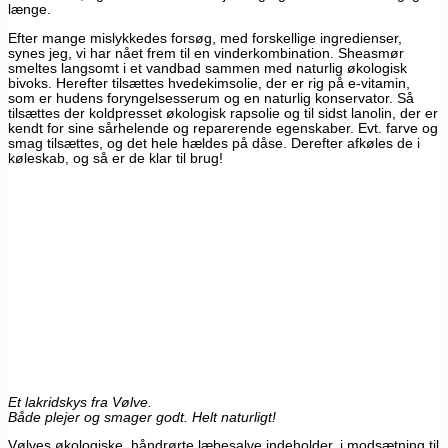
længe.
Efter mange mislykkedes forsøg, med forskellige ingredienser,
synes jeg, vi har nået frem til en vinderkombination. Sheasmør
smeltes langsomt i et vandbad sammen med naturlig økologisk
bivoks. Herefter tilsættes hvedekimsolie, der er rig på e-vitamin,
som er hudens foryngelsesserum og en naturlig konservator. Så
tilsættes der koldpresset økologisk rapsolie og til sidst lanolin, der er
kendt for sine sårhelende og reparerende egenskaber. Evt. farve og
smag tilsættes, og det hele hældes på dåse. Derefter afkøles de i
køleskab, og så er de klar til brug!
Et lakridskys fra Vølve.
Både plejer og smager godt. Helt naturligt!
Vølves økologiske, håndrørte læbesalve indeholder, i modsætning til