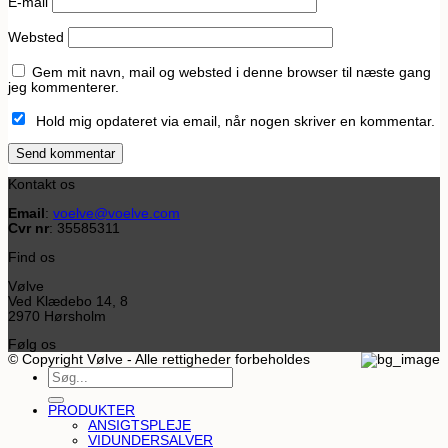
E-mail
Websted
Gem mit navn, mail og websted i denne browser til næste gang
jeg kommenterer.
Hold mig opdateret via email, når nogen skriver en kommentar.
Kontakt os
Email
:
voelve@voelve.com
Cvr nr
: 35585311
Find os
Vølve
Ved Klædebo 14, 8
2970 Hørsholm
Følg os
© Copyright Vølve - Alle rettigheder forbeholdes
Søg
efter:
PRODUKTER
ANSIGTSPLEJE
VIDUNDERSALVER