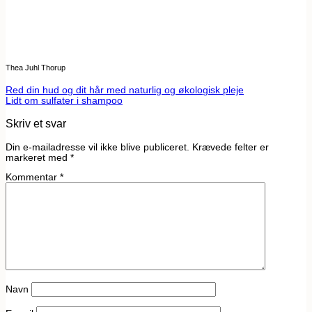
Thea Juhl Thorup
Red din hud og dit hår med naturlig og økologisk pleje
Lidt om sulfater i shampoo
Skriv et svar
Din e-mailadresse vil ikke blive publiceret.
Krævede felter er
markeret med
*
Kommentar
*
Navn