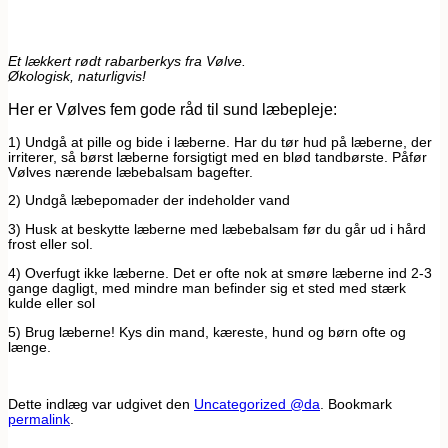
Et lækkert rødt rabarberkys fra Vølve.
Økologisk, naturligvis!
Her er Vølves fem gode råd til sund læbepleje:
1) Undgå at pille og bide i læberne. Har du tør hud på læberne, der
irriterer, så børst læberne forsigtigt med en blød tandbørste. Påfør
Vølves nærende læbebalsam bagefter.
2) Undgå læbepomader der indeholder vand
3) Husk at beskytte læberne med læbebalsam før du går ud i hård
frost eller sol.
4) Overfugt ikke læberne. Det er ofte nok at smøre læberne ind 2-3
gange dagligt, med mindre man befinder sig et sted med stærk
kulde eller sol
5) Brug læberne! Kys din mand, kæreste, hund og børn ofte og
længe.
Dette indlæg var udgivet den
Uncategorized @da
. Bookmark
permalink
.