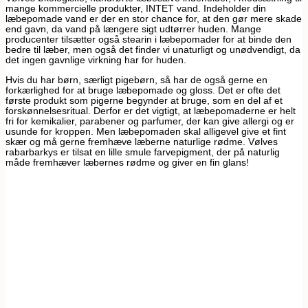
mange kommercielle produkter, INTET vand. Indeholder din
læbepomade vand er der en stor chance for, at den gør mere skade
end gavn, da vand på længere sigt udtørrer huden. Mange
producenter tilsætter også stearin i læbepomader for at binde den
bedre til læber, men også det finder vi unaturligt og unødvendigt, da
det ingen gavnlige virkning har for huden.
Hvis du har børn, særligt pigebørn, så har de også gerne en
forkærlighed for at bruge læbepomade og gloss. Det er ofte det
første produkt som pigerne begynder at bruge, som en del af et
forskønnelsesritual. Derfor er det vigtigt, at læbepomaderne er helt
fri for kemikalier, parabener og parfumer, der kan give allergi og er
usunde for kroppen. Men læbepomaden skal alligevel give et fint
skær og må gerne fremhæve læberne naturlige rødme. Vølves
rabarbarkys er tilsat en lille smule farvepigment, der på naturlig
måde fremhæver læbernes rødme og giver en fin glans!