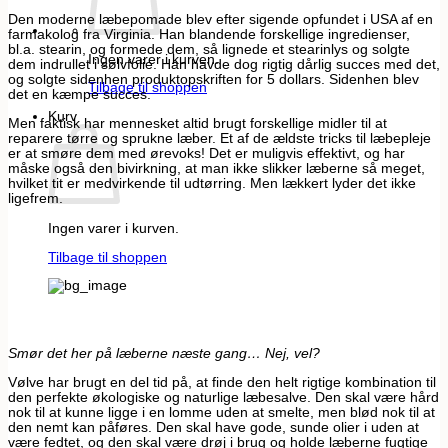
Den moderne læbepomade blev efter sigende opfundet i USA af en
farmakolog fra Virginia. Han blandende forskellige ingredienser,
bl.a. stearin, og formede dem, så lignede et stearinlys og solgte
Ingen varer i kurven.
dem indrullet i sølvfolie. Han havde dog rigtig dårlig succes med det,
og solgte sidenhen produktopskriften for 5 dollars. Sidenhen blev
Tilbage til shoppen
det en kæmpe succes.
Kurv
Men faktisk har mennesket altid brugt forskellige midler til at
reparere tørre og sprukne læber. Et af de ældste tricks til læbepleje
er at smøre dem med ørevoks! Det er muligvis effektivt, og har
måske også den bivirkning, at man ikke slikker læberne så meget,
hvilket tit er medvirkende til udtørring. Men lækkert lyder det ikke
ligefrem.
Ingen varer i kurven.
Tilbage til shoppen
Smør det her på læberne næste gang… Nej, vel?
Vølve har brugt en del tid på, at finde den helt rigtige kombination til
den perfekte økologiske og naturlige læbesalve. Den skal være hård
nok til at kunne ligge i en lomme uden at smelte, men blød nok til at
den nemt kan påføres. Den skal have gode, sunde olier i uden at
være fedtet, og den skal være drøj i brug og holde læberne fugtige