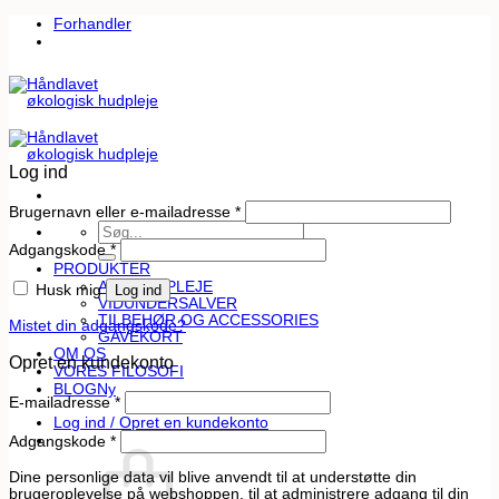
Fortsæt
Forhandler
til
indhold
Log ind
Påkrævet
Brugernavn eller e-mailadresse
*
Søg
efter:
Påkrævet
Adgangskode
*
PRODUKTER
ANSIGTSPLEJE
Husk mig
Log ind
VIDUNDERSALVER
TILBEHØR OG ACCESSORIES
Mistet din adgangskode?
GAVEKORT
OM OS
Opret en kundekonto
VORES FILOSOFI
BLOG
Påkrævet
E-mailadresse
*
Log ind / Opret en kundekonto
Påkrævet
Adgangskode
*
Dine personlige data vil blive anvendt til at understøtte din
brugeroplevelse på webshoppen, til at administrere adgang til din