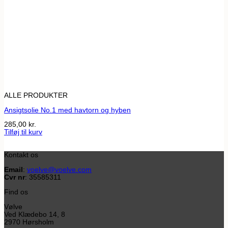
ALLE PRODUKTER
Ansigtsolie No.1 med havtorn og hyben
285,00
kr.
Tilføj til kurv
Kontakt os
Email
:
voelve@voelve.com
Cvr nr
: 35585311
Find os
Vølve
Ved Klædebo 14, 8
2970 Hørsholm