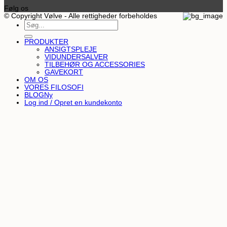
Følg os
© Copyright Vølve - Alle rettigheder forbeholdes
Søg
efter:
PRODUKTER
ANSIGTSPLEJE
VIDUNDERSALVER
TILBEHØR OG ACCESSORIES
GAVEKORT
OM OS
VORES FILOSOFI
BLOG
Log ind / Opret en kundekonto