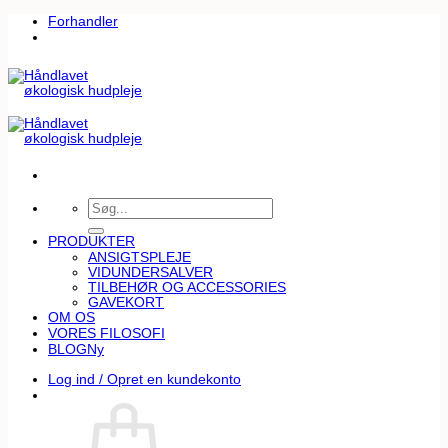
Fortsæt
Forhandler
til
indhold
Søg
efter:
PRODUKTER
ANSIGTSPLEJE
VIDUNDERSALVER
TILBEHØR OG ACCESSORIES
GAVEKORT
OM OS
VORES FILOSOFI
BLOG
Log ind / Opret en kundekonto