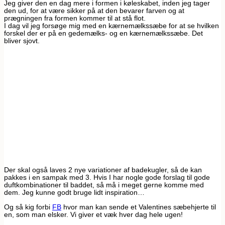
Jeg giver den en dag mere i formen i køleskabet, inden jeg tager
den ud, for at være sikker på at den bevarer farven og at
prægningen fra formen kommer til at stå flot.
I dag vil jeg forsøge mig med en kærnemælkssæbe for at se hvilken
forskel der er på en gedemælks- og en kærnemælkssæbe. Det
bliver sjovt.
Der skal også laves 2 nye variationer af badekugler, så de kan
pakkes i en sampak med 3. Hvis I har nogle gode forslag til gode
duftkombinationer til baddet, så må i meget gerne komme med
dem. Jeg kunne godt bruge lidt inspiration…
Og så kig forbi
FB
hvor man kan sende et Valentines sæbehjerte til
en, som man elsker. Vi giver et væk hver dag hele ugen!