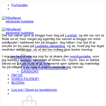
Fortsæt
Forhandler
til
indhold
Det har været sjovt at blogge hver dag på
Looklab,
og det var rart at
finde ud af, hvor meget jeg egentlig har savnet at blogge om mine
eskapader i køkkenet her på bloggen. Jeg håber i har lyst til at
smutte en tur over på
Looklabs gæsteblog
, og se, hvad jeg har leget
Søg
med den sidste uge, så vil det her indlæg give bedre mening.
efter:
I morges besluttede jeg mig for at skære den
regnbuesæbe
, som
PRODUKTER
jeg lavede i lørdags, inspireret af Vinter-OL i Sochi. Den er faktisk
ANSIGTSPLEJE
blevet ret flot på trods af at at farverne igen opførte sig mærkeligt.
VIDUNDERSALVER
Se på billedet hvor meget sæben ændrede sig i farven.
TILBEHØR OG ACCESSORIES
GAVEKORT
OM OS
VORES FILOSOFI
BLOG
Log ind / Opret en kundekonto