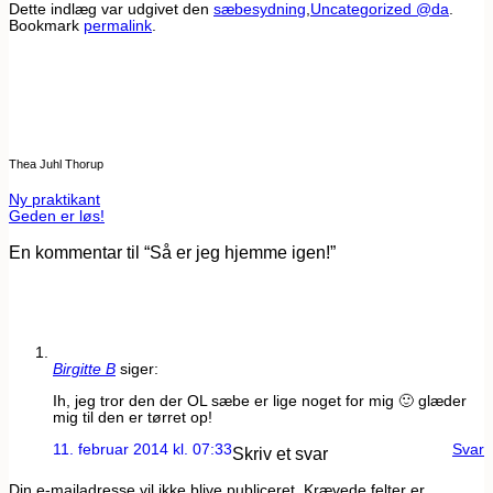
Dette indlæg var udgivet den
sæbesydning
,
Uncategorized @da
.
Bookmark
permalink
.
Thea Juhl Thorup
Ny praktikant
Geden er løs!
En kommentar til “
Så er jeg hjemme igen!
”
Birgitte B
siger:
Ih, jeg tror den der OL sæbe er lige noget for mig 🙂 glæder
mig til den er tørret op!
11. februar 2014 kl. 07:33
Svar
Skriv et svar
Din e-mailadresse vil ikke blive publiceret.
Krævede felter er