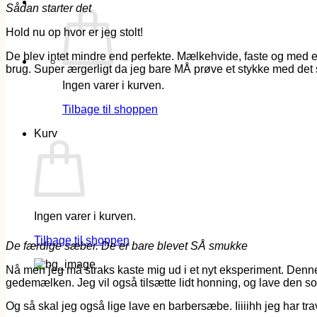
Sådan starter det
Hold nu op hvor er jeg stolt!
De blev intet mindre end perfekte. Mælkehvide, faste og med en 
brug. Super ærgerligt da jeg bare MÅ prøve et stykke med de
Ingen varer i kurven.
Tilbage til shoppen
Kurv
Ingen varer i kurven.
Tilbage til shoppen
D
e færdige sæber. De er bare blevet SÅ smukke
Nå men jeg må straks kaste mig ud i et nyt eksperiment. De
gedemælken. Jeg vil også tilsætte lidt honning, og lave den s
Og så skal jeg også lige lave en barbersæbe. Iiiiihh jeg har trav