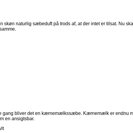
skøn naturlig sæbeduft på trods af, at der intet er tilsat. Nu sk
t samme.
nne gang bliver det en kærnemælkssæbe. Kærnemælk er endnu me
om en ansigtsbar.
lt