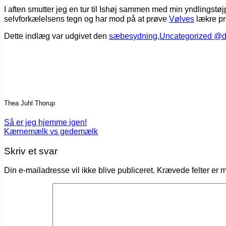
I aften smutter jeg en tur til Ishøj sammen med min yndlingstø
selvforkælelsens tegn og har mod på at prøve
Vølves
lækre pr
Dette indlæg var udgivet den
sæbesydning
,
Uncategorized @
Thea Juhl Thorup
Så er jeg hjemme igen!
Kærnemælk vs gedemælk
Skriv et svar
Din e-mailadresse vil ikke blive publiceret.
Krævede felter er 