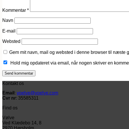
Kommentar
*
Navn
E-mail
Websted
Gem mit navn, mail og websted i denne browser til næste 
Hold mig opdateret via email, når nogen skriver en komme
Kontakt os
Email
:
voelve@voelve.com
Cvr nr
: 35585311
Find os
Vølve
Ved Klædebo 14, 8
2970 Hørsholm