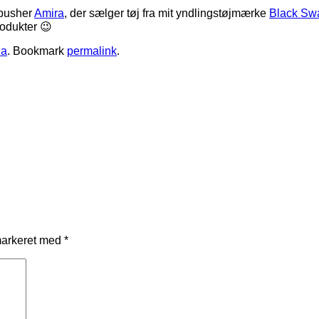
jpusher
Amira
, der sælger tøj fra mit yndlingstøjmærke
Black Sw
odukter 😉
da
. Bookmark
permalink
.
markeret med
*