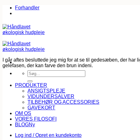
Fortsæt
Forhandler
til
indhold
I går aftes besluttede jeg mig for at se til gedesæben, der har
gelefasen, der kan farve den brun indeni.
Søg
efter:
PRODUKTER
ANSIGTSPLEJE
VIDUNDERSALVER
TILBEHØR OG ACCESSORIES
GAVEKORT
OM OS
VORES FILOSOFI
BLOG
Log ind / Opret en kundekonto