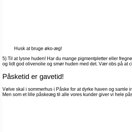
Husk at bruge øko-æg!
5) Til at lysne huden! Har du mange pigmentpletter eller freg
og lidt god olivenolie og smør huden med det. Vær obs på at cit
Påsketid er gavetid!
Vølve skal i sommerhus i Påske for at dyrke haven og samle i
Men som et lille påskeæg til alle vores kunder giver vi hel