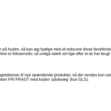
ner på huden, så kan æg hjælpe med at reducere disse farveforsk
ron er fotosensitiv, så undgå stærk sol lige efter at du har brug
ngredienser til nye spændende produkter, så der sendes kun va
e påsken FRI FRAGT med koden ‘påskeæg’ (kun GLS).