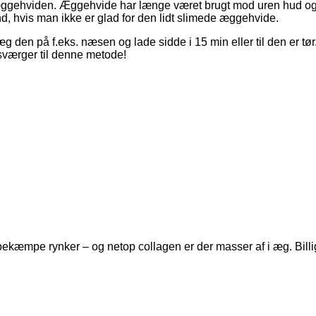
ggehviden. Æggehvide har længe været brugt mod uren hud og a
 hvis man ikke er glad for den lidt slimede æggehvide.
g den på f.eks. næsen og lade sidde i 15 min eller til den er 
sværger til denne metode!
 bekæmpe rynker – og netop collagen er der masser af i æg. Billi