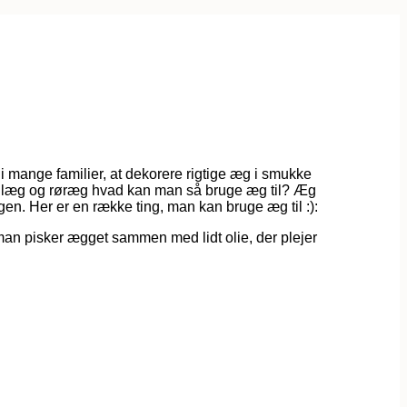
i mange familier, at dekorere rigtige æg i smukke
spejlæg og røræg hvad kan man så bruge æg til?
Æg
n. Her er en række ting, man kan bruge æg til :):
is man pisker ægget sammen med lidt olie, der plejer