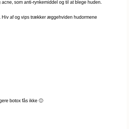
cne, som anti-rynkemiddel og til at blege huden.
tør. Hiv af og vips trækker æggehviden hudormene
gere botox fås ikke 🙂