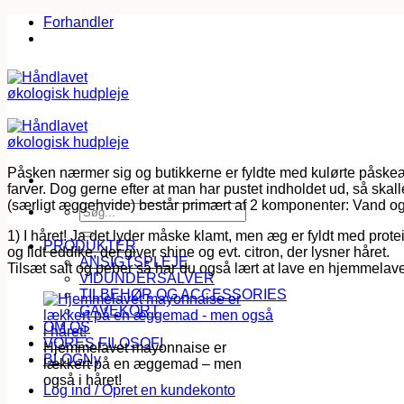
Fortsæt
Forhandler
til
indhold
Påsken nærmer sig og butikkerne er fyldte med kulørte påskeæg
farver. Dog gerne efter at man har pustet indholdet ud, så sk
(særligt æggehvide) består primært af 2 komponenter: Vand og 
Søg
efter:
1) I håret! Ja det lyder måske klamt, men æg er fyldt med protei
PRODUKTER
og lidt eddike, der giver shine og evt. citron, der lysner håret.
ANSIGTSPLEJE
Tilsæt salt og peber så har du også lært at lave en hjemmela
VIDUNDERSALVER
TILBEHØR OG ACCESSORIES
GAVEKORT
OM OS
VORES FILOSOFI
Hjemmelavet mayonnaise er
BLOG
lækkert på en æggemad – men
også i håret!
Log ind / Opret en kundekonto