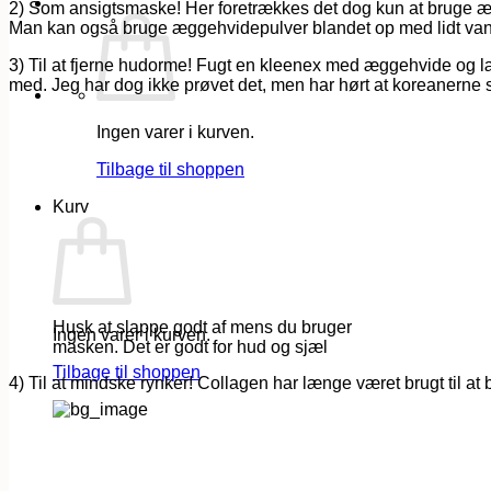
2) Som ansigtsmaske! Her foretrækkes det dog kun at bruge æ
Man kan også bruge æggehvidepulver blandet op med lidt vand,
3) Til at fjerne hudorme! Fugt en kleenex med æggehvide og læ
med. Jeg har dog ikke prøvet det, men har hørt at koreanerne 
Ingen varer i kurven.
Tilbage til shoppen
Kurv
Husk at slappe godt af mens du bruger
Ingen varer i kurven.
masken. Det er godt for hud og sjæl
Tilbage til shoppen
4) Til at mindske rynker! Collagen har længe været brugt til at