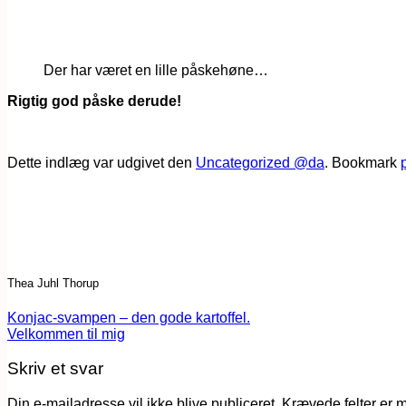
Der har været en lille påskehøne…
Rigtig god påske derude!
Dette indlæg var udgivet den
Uncategorized @da
. Bookmark
Thea Juhl Thorup
Konjac-svampen – den gode kartoffel.
Velkommen til mig
Skriv et svar
Din e-mailadresse vil ikke blive publiceret.
Krævede felter er 