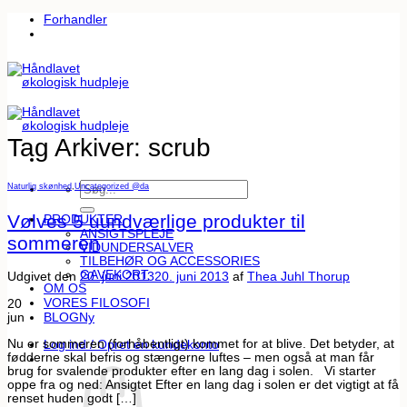
Fortsæt
Forhandler
til
indhold
Tag Arkiver:
scrub
Søg
Naturlig skønhed
,
Uncategorized @da
efter:
Vølves 5 uundværlige produkter til
PRODUKTER
ANSIGTSPLEJE
sommeren
VIDUNDERSALVER
TILBEHØR OG ACCESSORIES
GAVEKORT
Udgivet den
20. juni 2013
20. juni 2013
af
Thea Juhl Thorup
OM OS
VORES FILOSOFI
20
jun
BLOG
Nu er sommeren (forhåbentligt) kommet for at blive. Det betyder, at
Log ind / Opret en kundekonto
fødderne skal befris og stængerne luftes – men også at man får
brug for svalende produkter efter en lang dag i solen. Vi starter
oppe fra og ned: Ansigtet Efter en lang dag i solen er det vigtigt at få
renset huden godt […]