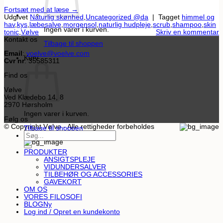
Fortsæt med at læse
→
Udgivet
Naturlig skønhed
,
Uncategorized @da
|
Tagget
himmel og
hav
,
kys
,
læbesalve
,
morgensol
,
naturlig hudpleje
,
scrub
,
shampoo
,
skin
Ingen varer i kurven.
tonic
,
Vølve
Skriv en kommentar
Kontakt os
Tilbage til shoppen
Email
:
voelve@voelve.com
Kurv
Cvr nr
: 35585311
Find os
Vølve
Ved Klædebo 14, 8
2970 Hørsholm
Ingen varer i kurven.
Følg os
© Copyright Vølve - Alle rettigheder forbeholdes
Tilbage til shoppen
Søg
efter:
PRODUKTER
ANSIGTSPLEJE
VIDUNDERSALVER
TILBEHØR OG ACCESSORIES
GAVEKORT
OM OS
VORES FILOSOFI
BLOG
Log ind / Opret en kundekonto