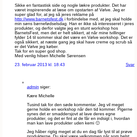
Sikke en fantastisk side og nogle lækre produkter. Det har
været inspirerende at læse om opstarten af Vølve. Jeg er
super glad for, at jeg så jeres reklame på
http://www.barnetsfest.dk
i forbindelse med, at jeg skal holde
min søns børnefødselsdag. Han er ikke så interesseret i jeres
produkter, og derfor valgte jeg en stunt workshop hos
BarnetsFest, men det er helt sikkert, at når mine tvillinger
fylder 14 til sommer skal det være en Vølve workshop. Det er
også sikkert, at næste gang jeg skal have creme og scrub så
er det Vølve jeg køber.
Tak for en super god shop.
Med venlig hilsen Michelle Sørensen
23. februar 2013 kl. 18:43
Svar
admin
siger:
Kære Michelle
Tusind tak for den søde kommentar. Jeg vil meget
gerne holde en workshop når den tid kommer. Pigerne
synes det er smaddersjovt at lave deres egne
produkter, og det er fint at de får en indsigt i, hvordan
man kan lave produkter uden kemi 🙂
Jeg håber rigtig meget at du en dag får lyst til at prøve
produkterne. Du skal være velkommen når som helst.