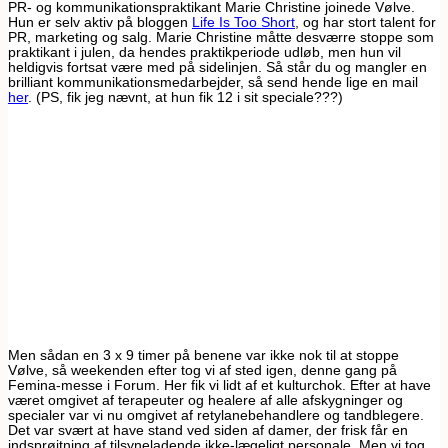
PR- og kommunikationspraktikant Marie Christine joinede Vølve.
Hun er selv aktiv på bloggen
Life Is Too Short
, og har stort talent for
PR, marketing og salg. Marie Christine måtte desværre stoppe som
praktikant i julen, da hendes praktikperiode udløb, men hun vil
heldigvis fortsat være med på sidelinjen. Så står du og mangler en
brilliant kommunikationsmedarbejder, så send hende lige en mail
her
. (PS, fik jeg nævnt, at hun fik 12 i sit speciale???)
Men sådan en 3 x 9 timer på benene var ikke nok til at stoppe
Vølve, så weekenden efter tog vi af sted igen, denne gang på
Femina-messe i Forum. Her fik vi lidt af et kulturchok. Efter at have
været omgivet af terapeuter og healere af alle afskygninger og
specialer var vi nu omgivet af retylanebehandlere og tandblegere.
Det var svært at have stand ved siden af damer, der frisk får en
indsprøjtning af tilsyneladende ikke-lægeligt personale. Men vi tog