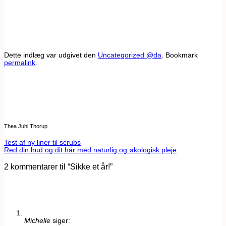
Dette indlæg var udgivet den
Uncategorized @da
. Bookmark
permalink
.
Thea Juhl Thorup
Test af ny liner til scrubs
Red din hud og dit hår med naturlig og økologisk pleje
2 kommentarer til “
Sikke et år!
”
Michelle
siger: