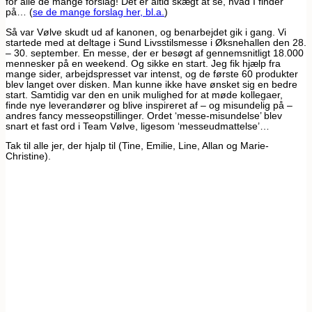
for alle de mange forslag! Det er altid skægt at se, hvad I finder
på… (
se de mange forslag her, bl.a.
)
Så var Vølve skudt ud af kanonen, og benarbejdet gik i gang. Vi
startede med at deltage i Sund Livsstilsmesse i Øksnehallen den 28.
– 30. september. En messe, der er besøgt af gennemsnitligt 18.000
mennesker på en weekend. Og sikke en start. Jeg fik hjælp fra
mange sider, arbejdspresset var intenst, og de første 60 produkter
blev langet over disken. Man kunne ikke have ønsket sig en bedre
start. Samtidig var den en unik mulighed for at møde kollegaer,
finde nye leverandører og blive inspireret af – og misundelig på –
andres fancy messeopstillinger. Ordet ‘messe-misundelse’ blev
snart et fast ord i Team Vølve, ligesom ‘messeudmattelse’…
Tak til alle jer, der hjalp til (Tine, Emilie, Line, Allan og Marie-
Christine).