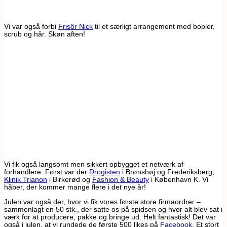
Vi var også forbi
Frisör Nick
til et særligt arrangement med bobler,
scrub og hår. Skøn aften!
Vi fik også langsomt men sikkert opbygget et netværk af
forhandlere. Først var der
Drogisten
i Brønshøj og Frederiksberg,
Klinik Trianon
i Birkerød og
Fashion & Beauty
i København K. Vi
håber, der kommer mange flere i det nye år!
Julen var også der, hvor vi fik vores første store firmaordrer –
sammenlagt en 50 stk., der satte os på spidsen og hvor alt blev sat i
værk for at producere, pakke og bringe ud. Helt fantastisk! Det var
også i julen, at vi rundede de første 500 likes på
Facebook
. Et stort