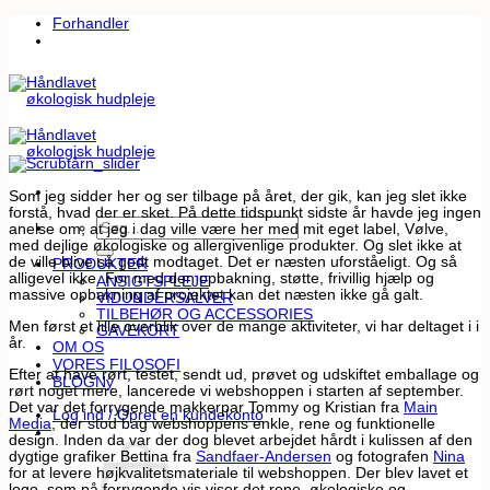
Fortsæt
Forhandler
til
indhold
Som jeg sidder her og ser tilbage på året, der gik, kan jeg slet ikke
forstå, hvad der er sket. På dette tidspunkt sidste år havde jeg ingen
Søg
anelse om, at jeg i dag ville være her med mit eget label, Vølve,
efter:
med dejlige økologiske og allergivenlige produkter. Og slet ikke at
de ville blive så godt modtaget. Det er næsten uforståeligt. Og så
PRODUKTER
alligevel ikke. For med den opbakning, støtte, frivillig hjælp og
ANSIGTSPLEJE
massive opbakning af projektet kan det næsten ikke gå galt.
VIDUNDERSALVER
TILBEHØR OG ACCESSORIES
Men først et lille overblik over de mange aktiviteter, vi har deltaget i i
GAVEKORT
år.
OM OS
VORES FILOSOFI
Efter at have rørt, testet, sendt ud, prøvet og udskiftet emballage og
BLOG
rørt noget mere, lancerede vi webshoppen i starten af september.
Det var det forrygende makkerpar Tommy og Kristian fra
Main
Log ind / Opret en kundekonto
Media
, der stod bag webshoppens enkle, rene og funktionelle
design. Inden da var der dog blevet arbejdet hårdt i kulissen af den
dygtige grafiker Bettina fra
Sandfaer-Andersen
og fotografen
Nina
for at levere højkvalitetsmateriale til webshoppen. Der blev lavet et
logo, som på forrygende vis viser det rene, økologiske og