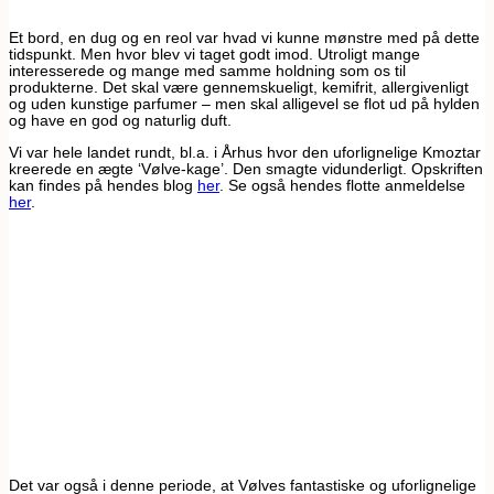
Et bord, en dug og en reol var hvad vi kunne mønstre med på dette
tidspunkt. Men hvor blev vi taget godt imod. Utroligt mange
interesserede og mange med samme holdning som os til
produkterne. Det skal være gennemskueligt, kemifrit, allergivenligt
og uden kunstige parfumer – men skal alligevel se flot ud på hylden
og have en god og naturlig duft.
Vi var hele landet rundt, bl.a. i Århus hvor den uforlignelige Kmoztar
kreerede en ægte ‘Vølve-kage’. Den smagte vidunderligt. Opskriften
kan findes på hendes blog
her
. Se også hendes flotte anmeldelse
her
.
Det var også i denne periode, at Vølves fantastiske og uforlignelige