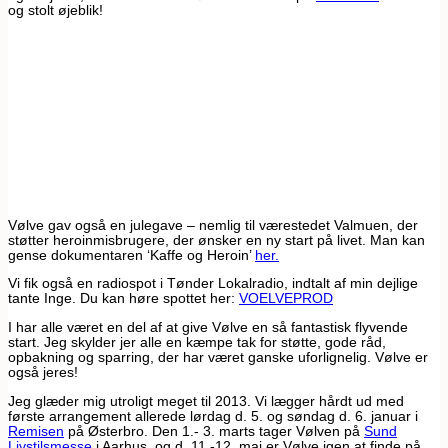
og stolt øjeblik!
Vølve gav også en julegave – nemlig til værestedet Valmuen, der
støtter heroinmisbrugere, der ønsker en ny start på livet. Man kan
gense dokumentaren ‘Kaffe og Heroin’
her.
Vi fik også en radiospot i Tønder Lokalradio, indtalt af min dejlige
tante Inge. Du kan høre spottet her:
VOELVEPROD
I har alle været en del af at give Vølve en så fantastisk flyvende
start. Jeg skylder jer alle en kæmpe tak for støtte, gode råd,
opbakning og sparring, der har været ganske uforlignelig. Vølve er
også jeres!
Jeg glæder mig utroligt meget til 2013. Vi lægger hårdt ud med
første arrangement allerede lørdag d. 5. og søndag d. 6. januar i
Remisen
på Østerbro. Den 1.- 3. marts tager Vølven på
Sund
Livstilsmesse
i Aarhus, og d. 11.-12. maj er Vølve igen at finde på