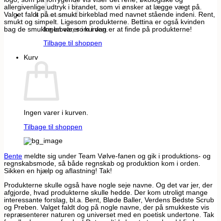
allergivenlige udtryk i brandet, som vi ønsker at lægge vægt på.
Valget faldt på et smukt birkeblad med navnet stående indeni. Rent,
smukt og simpelt. Ligesom produkterne. Bettina er også kvinden
bag de smukke labels, som i dag er at finde på produkterne!
Ingen varer i kurven.
Tilbage til shoppen
Kurv
Ingen varer i kurven.
Tilbage til shoppen
Bente
meldte sig under Team Vølve-fanen og gik i produktions- og
regnskabsmode, så både regnskab og produktion kom i orden.
Sikken en hjælp og aflastning! Tak!
Produkterne skulle også have nogle seje navne. Og det var jer, der
afgjorde, hvad produkterne skulle hedde. Der kom utroligt mange
interessante forslag, bl.a. Bent, Bløde Baller, Verdens Bedste Scrub
og Preben. Valget faldt dog på nogle navne, der på smukkeste vis
repræsenterer naturen og universet med en poetisk undertone. Tak