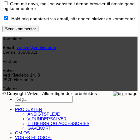
Gem mit navn, mail og websted i denne browser til næste gang
jeg kommenterer.
Hold mig opdateret via email, når nogen skriver en kommentar.
Kontakt os
Email
:
voelve@voelve.com
Cvr nr
: 35585311
Find os
Vølve
Ved Klædebo 14, 8
2970 Hørsholm
Følg os
© Copyright Vølve - Alle rettigheder forbeholdes
Søg
efter:
PRODUKTER
ANSIGTSPLEJE
VIDUNDERSALVER
TILBEHØR OG ACCESSORIES
GAVEKORT
OM OS
VORES FILOSOFI