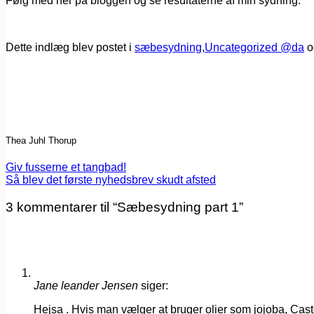
Følg med her på bloggen og se resultaterne af min sydning.
Dette indlæg blev postet i
sæbesydning
,
Uncategorized @da
o
Thea Juhl Thorup
Giv fusserne et tangbad!
Så blev det første nyhedsbrev skudt afsted
3 kommentarer til “
Sæbesydning part 1
”
Jane leander Jensen
siger:
Hejsa . Hvis man vælger at bruger olier som jojoba, Cas