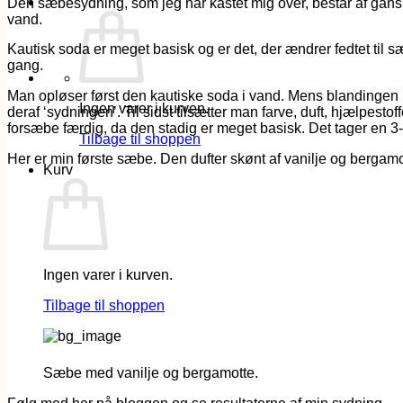
Den sæbesydning, som jeg har kastet mig over, består af ganske
vand.
Kautisk soda er meget basisk og er det, der ændrer fedtet til 
gang.
Man opløser først den kautiske soda i vand. Mens blandingen kø
Ingen varer i kurven.
deraf ‘sydningen’. Til sidst tilsætter man farve, duft, hjælpes
forsæbe færdig, da den stadig er meget basisk. Det tager en 3-
Tilbage til shoppen
Her er min første sæbe. Den dufter skønt af vanilje og bergam
Kurv
Ingen varer i kurven.
Tilbage til shoppen
Sæbe med vanilje og bergamotte.