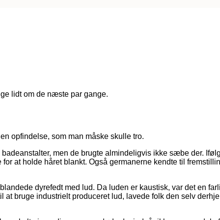
gge lidt om de næste par gange.
l en opfindelse, som man måske skulle tro.
e badeanstalter, men de brugte almindeligvis ikke sæbe der. Ifø
for at holde håret blankt. Også germanerne kendte til fremstilli
n blandede dyrefedt med lud. Da luden er kaustisk, var det en 
til at bruge industrielt produceret lud, lavede folk den selv der