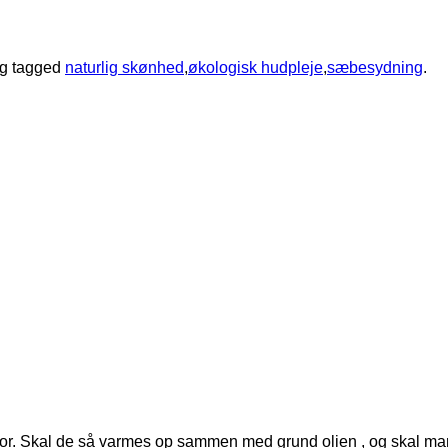
g tagged
naturlig skønhed
,
økologisk hudpleje
,
sæbesydning
.
tor. Skal de så varmes op sammen med grund olien , og skal man 