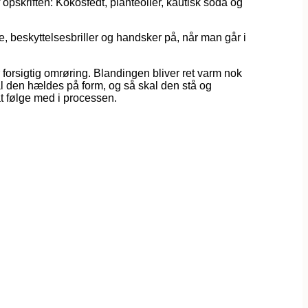
pskriften: Kokosfedt, planteolier, kautisk soda og
, beskyttelsesbriller og handsker på, når man går i
 forsigtig omrøring. Blandingen bliver ret varm nok
kal den hældes på form, og så skal den stå og
at følge med i processen.