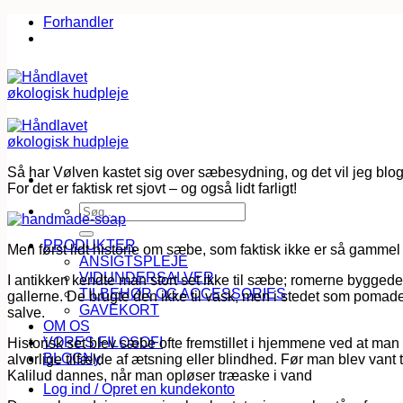
Fortsæt
Forhandler
til
indhold
Så har Vølven kastet sig over sæbesydning, og det vil jeg blo
For det er faktisk ret sjovt – og også lidt farligt!
Søg
efter:
PRODUKTER
Men først lidt historie om sæbe, som faktisk ikke er så gamme
ANSIGTSPLEJE
VIDUNDERSALVER
I antikken kendte man stort set ikke til sæbe; romerne bygged
TILBEHØR OG ACCESSORIES
gallerne. De brugte den ikke til vask, men i stedet som pomade 
GAVEKORT
salve.
OM OS
VORES FILOSOFI
Historisk set blev sæbe ofte fremstillet i hjemmene ved at ma
BLOG
alvorlige tilfælde af ætsning eller blindhed. Før man blev vant 
Kalilud dannes, når man opløser træaske i vand
Log ind / Opret en kundekonto