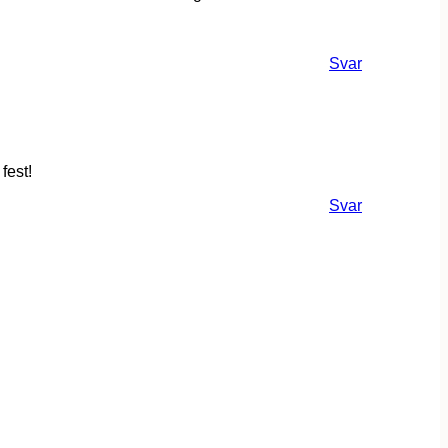
Svar
fest!
Svar