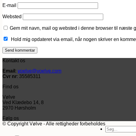
E-mail
Websted
Gem mit navn, mail og websted i denne browser til næste 
Hold mig opdateret via email, når nogen skriver en komme
Kontakt os
Email
:
voelve@voelve.com
Cvr nr
: 35585311
Find os
Vølve
Ved Klædebo 14, 8
2970 Hørsholm
Følg os
© Copyright Vølve - Alle rettigheder forbeholdes
Søg
efter: