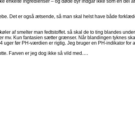
 enkelte ingredienser – og døde dyr indgår ikke som en del af o
sæbe. Det er også ætsende, så man skal helst have både forklæde
ler af smelter man fedtstoffet. så skal de to ting blandes under
toffer mv. Kun fantasien sætter grænser. Når blandingen tyknes s
4 uger før PH-værdien er rigtig. Jeg bruger en PH-indikator for 
otte. Farven er jeg dog ikke så vild med….