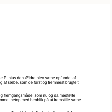
lge Plinius den Ældre blev sæbe opfundet af
ng af sæbe, som de først og fremmest brugte til
farlig fremgangsmåde, som nu og da medførte
hjemme, netop med henblik på at fremstille sæbe.