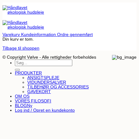
Varekurv
Kundeinformation
Ordre gennemført
Din kurv er tom.
Tilbage til shoppen
© Copyright Vølve - Alle rettigheder forbeholdes
Søg
efter:
PRODUKTER
ANSIGTSPLEJE
VIDUNDERSALVER
TILBEHØR OG ACCESSORIES
GAVEKORT
OM OS
VORES FILOSOFI
BLOG
Log ind / Opret en kundekonto