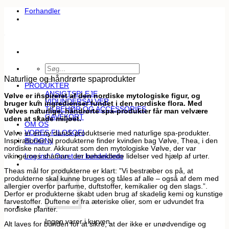
Fortsæt
Forhandler
til
indhold
Søg
efter:
Naturlige og håndrørte spaprodukter
PRODUKTER
ANSIGTSPLEJE
Vølve er inspireret af den nordiske mytologiske figur, og
VIDUNDERSALVER
bruger kun ingredienser fundet i den nordiske flora. Med
TILBEHØR OG ACCESSORIES
Vølves naturlige, håndrørte spa-produkter får man velvære
GAVEKORT
uden at skade miljøet.
OM OS
VORES FILOSOFI
Vølve er en ny dansk produktserie med naturlige spa-produkter.
BLOG
Inspirationen til produkterne finder kvinden bag Vølve, Thea, i den
nordiske natur. Akkurat som den mytologiske Vølve, der var
Log ind / Opret en kundekonto
vikingernes shaman, der behandlede lidelser ved hjælp af urter.
Theas mål for produkterne er klart: ”Vi bestræber os på, at
produkterne skal kunne bruges og tåles af alle – også af dem med
allergier overfor parfume, duftstoffer, kemikalier og den slags.”.
Derfor er produkterne skabt uden brug af skadelig kemi og kunstige
farvestoffer. Duftene er fra æteriske olier, som er udvundet fra
nordiske planter.
Ingen varer i kurven.
Alt laves for bunden for at sikre, at der ikke er unødvendige og