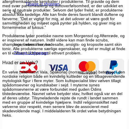
allergifremkaldende kemikalier i produkterne. Til gravide og dem
Tilbage til shoppen
med svær parfumeallergi og duftoverfølsomhed, er der udviklet en
serie af neutrale produkter. Selvom det lyder frelst, er produkterne
Kurv
absolut ikke kedelige. Alle kan finde deres favorit blandt duftene og
farverne: ”Det er vigtigt for mig, at det udover at være godt for
samvittigheden og miljøet også pynter på hylden, og giver mig en
fornemmelse af luksus.”
Produkterne lyder poetiske navne som Morgensol og Aftenrøde, og
er inspireret af naturen. Indtil videre kan man finde scrubs,
shampoos, læbesalver, badesalte, ansigts- og kropsolie samt skin
Ingen varer i kurven.
tonic. Alle produkterne særlige egenskaber, og det er muligt at finde
Tilbage til shoppen
en til enhver hudtype og til ethvert problem.
Hvad er en Vølv?
En vølve (alternativt Vala, Spákona) (norrønt: Vǫlva) betegner i den
nordiske religion både en kvindelig kultleder og en tilbagevendende
mytologisk figur i flere myter. Som kultspecialist blev vølven tillagt
spådomsevner og kundskaber i sejd. I myterne synes
spådomsevnerne at være forbundet med guden Odins
tilstedeværelse. Navnet vølve betyder stav, hvilket også var en del
af deres udstyr. Tilsyneladende rejste de rundt i landet sammen
med en gruppe af kvindelige hjælpere. Indtil religionsskiftet nød
vølverne stor respekt, men senere blev de associeret med
skadevoldende magi. I middelalderen fik ordet vølve betydningen
heks.