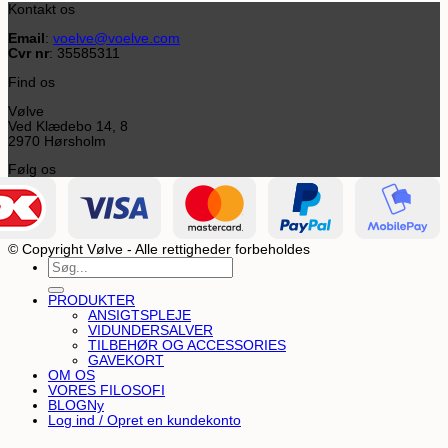
Kontakt os
Email
:
voelve@voelve.com
Cvr nr
: 35585311
Find os
Vølve
Ved Klædebo 14, 8
2970 Hørsholm
Følg os
© Copyright Vølve - Alle rettigheder forbeholdes
Søg
efter:
PRODUKTER
ANSIGTSPLEJE
VIDUNDERSALVER
TILBEHØR OG ACCESSORIES
GAVEKORT
OM OS
VORES FILOSOFI
BLOG
Log ind / Opret en kundekonto